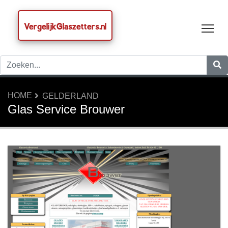
VergelijkGlaszetters.nl
Tog
HOME
GELDERLAND
Glas Service Brouwer