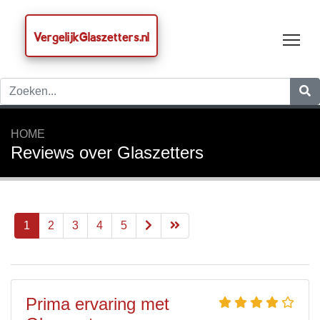
VergelijkGlaszetters.nl
Tog
HOME
Reviews over Glaszetters
1
2
3
4
5
Prima ervaring met