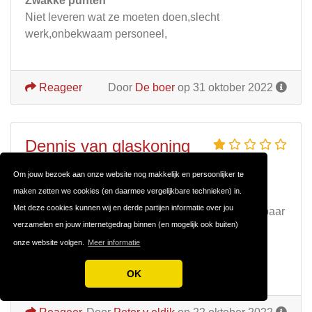
Zwakke punten
Niet leveren wat ze moeten doen,slecht
werk,onbekwaam personeel,
Reageer
Door
De boer
op 31 oktober 2022
Dennis van glaskoning
Om jouw bezoek aan onze website nog makkelijk en persoonlijker te
Review over
GlasKoning
maken zetten we cookies (en daarmee vergelijkbare technieken) in.
Dennis is de directeur en is een vuile huichelaar
Met deze cookies kunnen wij en derde partijen informatie over jou
eerste klas, vertrouw hem niet is zeer onbetrouwbaar
verzamelen en jouw internetgedrag binnen (en mogelijk ook buiten)
Sterke punten
onze website volgen.
Meer informatie
Liegen en bedriegen
OK