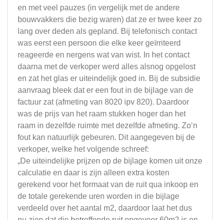
en met veel pauzes (in vergelijk met de andere
bouwvakkers die bezig waren) dat ze er twee keer zo
lang over deden als gepland. Bij telefonisch contact
was eerst een persoon die elke keer geïrriteerd
reageerde en nergens wat van wist. In het contact
daarna met de verkoper werd alles alsnog opgelost
en zat het glas er uiteindelijk goed in. Bij de subsidie
aanvraag bleek dat er een fout in de bijlage van de
factuur zat (afmeting van 8020 ipv 820). Daardoor
was de prijs van het raam stukken hoger dan het
raam in dezelfde ruimte met dezelfde afmeting. Zo‘n
fout kan natuurlijk gebeuren. Dit aangegeven bij de
verkoper, welke het volgende schreef:
„De uiteindelijke prijzen op de bijlage komen uit onze
calculatie en daar is zijn alleen extra kosten
gerekend voor het formaat van de ruit qua inkoop en
de totale gerekende uren worden in die bijlage
verdeeld over het aantal m2, daardoor laat het dus
nu zien dat die betreffende ruit ongeveer 60m2 is en