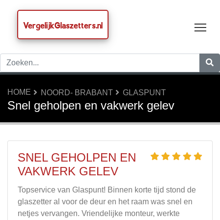
VergelijkGlaszetters.nl
Tog
HOME
NOORD- BRABANT
GLASPUNT
Snel geholpen en vakwerk gelev
SNEL GEHOLPEN EN
VAKWERK GELEV
Topservice van Glaspunt! Binnen korte tijd stond de
glaszetter al voor de deur en het raam was snel en
netjes vervangen. Vriendelijke monteur, werkte