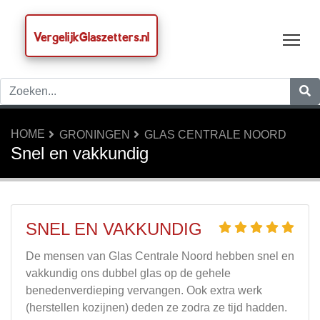
VergelijkGlaszetters.nl
Tog
HOME
GRONINGEN
GLAS CENTRALE NOORD
Snel en vakkundig
SNEL EN VAKKUNDIG
De mensen van Glas Centrale Noord hebben snel en
vakkundig ons dubbel glas op de gehele
benedenverdieping vervangen. Ook extra werk
(herstellen kozijnen) deden ze zodra ze tijd hadden.