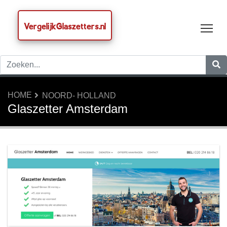
VergelijkGlaszetters.nl
Tog
HOME
NOORD- HOLLAND
Glaszetter Amsterdam