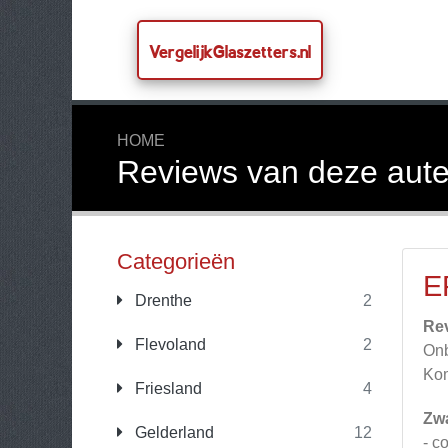
VergelijkGlaszetters.nl
HOME
Reviews van deze aute
Categorieën
E
Drenthe
2
Re
Flevoland
2
Onb
Kom
Friesland
4
Zw
Gelderland
12
- c