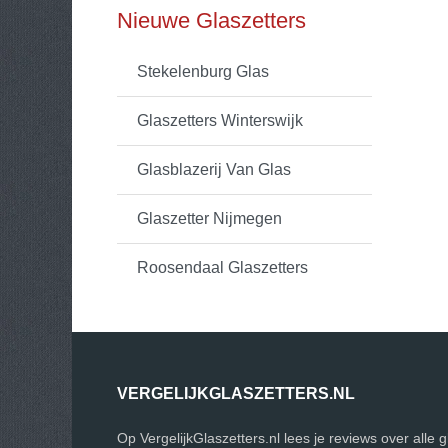
Nieuwe Glaszetters
Stekelenburg Glas
Glaszetters Winterswijk
Glasblazerij Van Glas
Glaszetter Nijmegen
Roosendaal Glaszetters
VERGELIJKGLASZETTERS.NL
Op VergelijkGlaszetters.nl lees je reviews over alle 