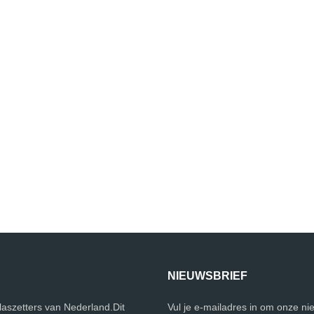
NIEUWSBRIEF
glaszetters van Nederland.Dit
Vul je e-mailadres in om onze ni