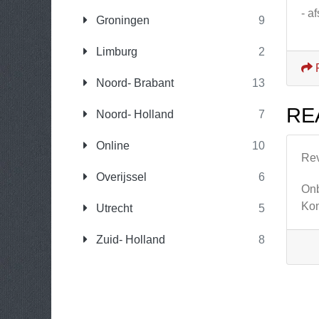
- a
Groningen
9
Limburg
2
Noord- Brabant
13
RE
Noord- Holland
7
Online
10
Re
Overijssel
6
Onb
Kom
Utrecht
5
Zuid- Holland
8