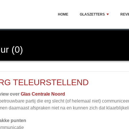
HOME
GLASZETTERS
REV
ur (0)
RG TELEURSTELLEND
view over
Glas Centrale Noord
etrouwbare partij die erg slecht (of helemaal niet) communiceer
en daarnaast afspraken niet na en kunnen zich dat klaarblijkeli
akke punten
ommunicatie