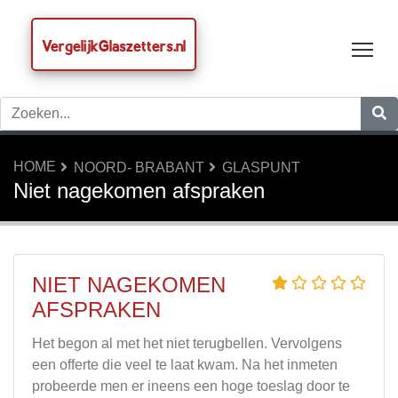
VergelijkGlaszetters.nl
Tog
HOME
NOORD- BRABANT
GLASPUNT
Niet nagekomen afspraken
NIET NAGEKOMEN
AFSPRAKEN
Het begon al met het niet terugbellen. Vervolgens
een offerte die veel te laat kwam. Na het inmeten
probeerde men er ineens een hoge toeslag door te