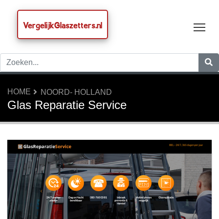
VergelijkGlaszetters.nl
Tog
HOME
NOORD- HOLLAND
Glas Reparatie Service