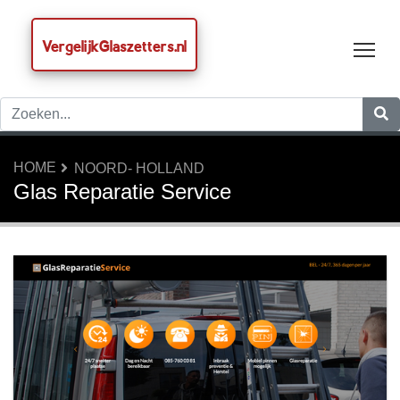
VergelijkGlaszetters.nl
Tog
HOME
NOORD- HOLLAND
Glas Reparatie Service