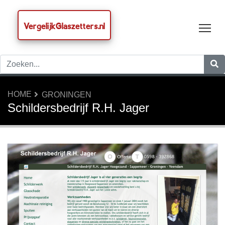
VergelijkGlaszetters.nl
Tog
HOME
GRONINGEN
Schildersbedrijf R.H. Jager